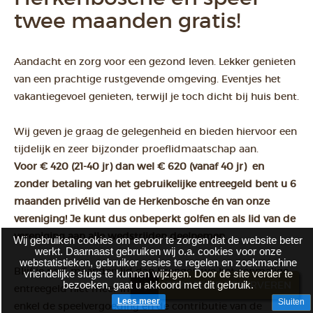
twee maanden gratis!
Aandacht en zorg voor een gezond leven. Lekker genieten
van een prachtige rustgevende omgeving. Eventjes het
vakantiegevoel genieten, terwijl je toch dicht bij huis bent.
Wij geven je graag de gelegenheid en bieden hiervoor een
tijdelijk en zeer bijzonder proeflidmaatschap aan.
Voor € 420 (21-40 jr) dan wel € 620 (vanaf 40 jr) en
zonder betaling van het gebruikelijke entreegeld bent u 6
maanden privélid van de Herkenbosche én van onze
vereniging! Je kunt dus onbeperkt golfen en als lid van de
vereniging aan alle wedstrijden deelnemen.
Wij gebruiken cookies om ervoor te zorgen dat de website beter
werkt. Daarnaast gebruiken wij o.a. cookies voor onze
webstatistieken, gebruiker sesies te regelen en zoekmachine
Blijf je na 6 maanden lid dan brengen we het eenmalige
vriendelijke slugs te kunnen wijzigen. Door de site verder te
bezoeken, gaat u akkoord met dit gebruik.
BRASSERIE RESERVEREN
entreegeld niet meer in rekening. Je betaalt vanaf dan
Lees meer
Sluiten
enkel de speelvergoeding en de contributie van de